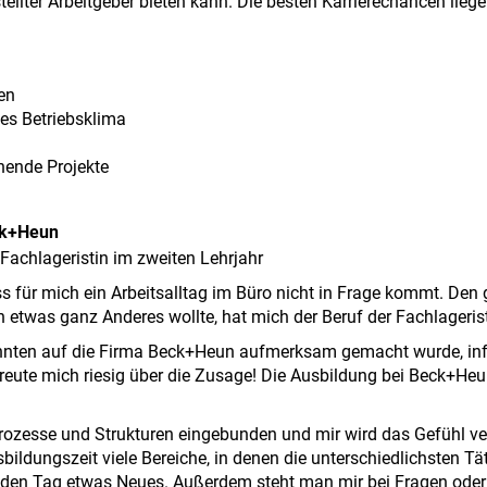
tellter Arbeitgeber bieten kann. Die besten Karrierechancen lieg
en
es Betriebsklima
nende Projekte
eck+Heun
 Fachlageristin im zweiten Lehrjahr
 für mich ein Arbeitsalltag im Büro nicht in Frage kommt. De
ich etwas ganz Anderes wollte, hat mich der Beruf der Fachlageri
nten auf die Firma Beck+Heun aufmerksam gemacht wurde, info
eute mich riesig über die Zusage! Die Ausbildung bei Beck+Heun
rozesse und Strukturen eingebunden und mir wird das Gefühl ver
bildungszeit viele Bereiche, in denen die unterschiedlichsten Tä
eden Tag etwas Neues. Außerdem steht man mir bei Fragen oder 