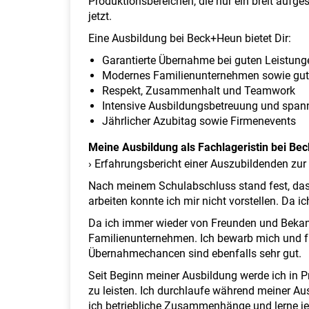
Produktionsbereichen, die nur ein breit aufges
jetzt.
Eine Ausbildung bei Beck+Heun bietet Dir:
Garantierte Übernahme bei guten Leistung
Modernes Familienunternehmen sowie gut
Respekt, Zusammenhalt und Teamwork
Intensive Ausbildungsbetreuung und span
Jährlicher Azubitag sowie Firmenevents
Meine Ausbildung als Fachlageristin bei B
› Erfahrungsbericht einer Auszubildenden zur
Nach meinem Schulabschluss stand fest, dass
arbeiten konnte ich mir nicht vorstellen. Da 
Da ich immer wieder von Freunden und Bekan
Familienunternehmen. Ich bewarb mich und fr
Übernahmechancen sind ebenfalls sehr gut.
Seit Beginn meiner Ausbildung werde ich in P
zu leisten. Ich durchlaufe während meiner Aus
ich betriebliche Zusammenhänge und lerne j