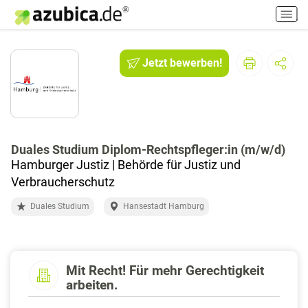
H
a
u
p
Jetzt bewerben!
t
m
e
n
ü
e
Duales Studium Diplom-Rechtspfleger:in (m/w/d)
i
Hamburger Justiz | Behörde für Justiz und
n
Verbraucherschutz
-
Duales Studium
Hansestadt Hamburg
/
a
u
s
s
Mit Recht! Für mehr Gerechtigkeit
arbeiten.
c
h