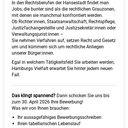
a
In den Rechtsberufen der Hansestadt findet man
l
Jobs, die bunter sind als die rechtlichen Grauzonen,
t
mit denen sie manchmal konfrontiert werden.
e
Ob Richter:innen, Staatsanwaltschaft, Rechtspflege,
n
Justizfachangestellte und Justizsekretär:innen oder
Verwaltungsjurist:innen –
Sie nehmen Verfahren auf, setzen Recht und Gesetz
um und kümmern sich um rechtliche Anliegen
unserer Bürger:innen.
Egal in welchem Tätigkeitsfeld Sie arbeiten werden,
Hamburgs Vielfalt erwartet Sie hinter jedem neuen
Fall.
Das klingt spannend?
Dann schicken Sie uns bis
zum 30. April 2026 Ihre Bewerbung!
Was wir von Ihnen brauchen:
Ihr aussagefähiges Bewerbungsschreiben
Ihren tabellarischen Lebenslauf