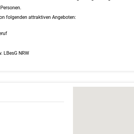
 Personen.
von folgenden attraktiven Angeboten:
eruf
zw. LBesG NRW