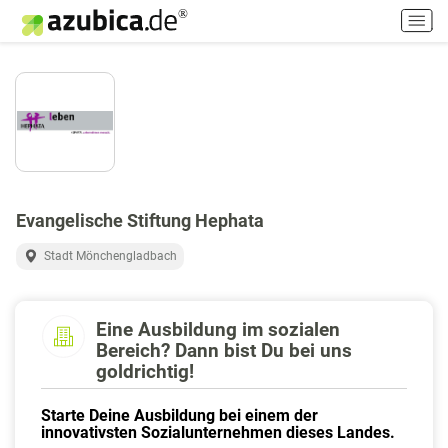
H
a
u
p
t
m
e
n
ü
e
Evangelische Stiftung Hephata
i
n
Stadt Mönchengladbach
-
/
a
Eine Ausbildung im sozialen
u
Bereich? Dann bist Du bei uns
s
goldrichtig!
s
c
Starte Deine Ausbildung bei einem der
innovativsten Sozialunternehmen dieses Landes.
h