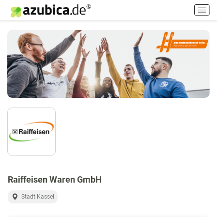
H
a
u
p
t
m
e
n
ü
e
i
n
-
/
a
u
s
Raiffeisen Waren GmbH
s
Stadt Kassel
c
h