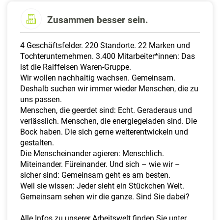
a
l
Zusammen besser sein.
t
e
4 Geschäftsfelder. 220 Standorte. 22 Marken und
n
Tochterunternehmen. 3.400 Mitarbeiter*innen: Das
ist die Raiffeisen Waren-Gruppe.
Wir wollen nachhaltig wachsen. Gemeinsam.
Deshalb suchen wir immer wieder Menschen, die zu
uns passen.
Menschen, die geerdet sind: Echt. Geraderaus und
verlässlich. Menschen, die energiegeladen sind. Die
Bock haben. Die sich gerne weiterentwickeln und
gestalten.
Die Menscheinander agieren: Menschlich.
Miteinander. Füreinander. Und sich – wie wir –
sicher sind: Gemeinsam geht es am besten.
Weil sie wissen: Jeder sieht ein Stückchen Welt.
Gemeinsam sehen wir die ganze. Sind Sie dabei?
Alle Infos zu unserer Arbeitswelt finden Sie unter