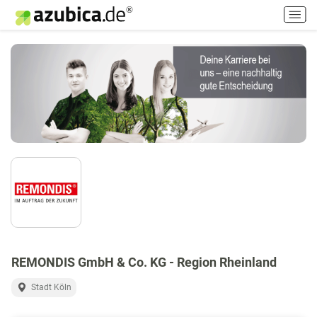
H
a
u
p
t
m
e
n
ü
e
i
n
-
/
a
u
s
REMONDIS GmbH & Co. KG - Region Rheinland
s
Stadt Köln
c
h