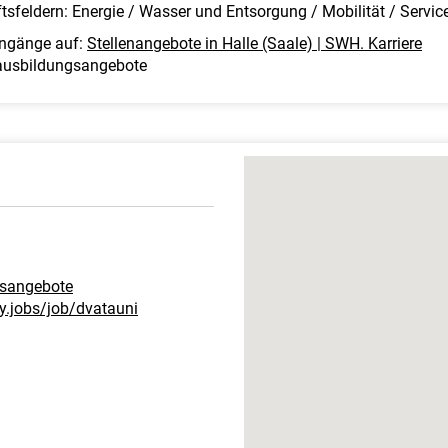
tsfeldern: Energie / Wasser und Entsorgung / Mobilität / Servic
engänge auf:
Stellenangebote in Halle (Saale) | SWH. Karriere
/ausbildungsangebote
gsangebote
y.jobs/job/dvatauni