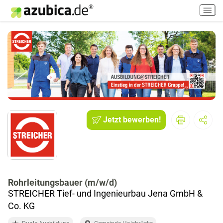
H
a
u
p
t
m
e
n
ü
e
i
Jetzt bewerben!
n
-
/
a
u
Rohrleitungsbauer (m/w/d)
s
STREICHER Tief- und Ingenieurbau Jena GmbH &
s
c
Co. KG
h