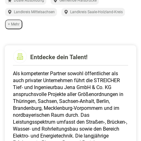
Duale Ausbildung
Gemeinde Halsbrücke
a
l
Landkreis Mittelsachsen
Landkreis Saale-Holzland-Kreis
t
e
+ Mehr
n
Entdecke dein Talent!
Als kompetenter Partner sowohl öffentlicher als
auch privater Unternehmen führt die STREICHER
Tief- und Ingenieurbau Jena GmbH & Co. KG
anspruchsvolle Projekte aller Größenordnungen in
Thüringen, Sachsen, Sachsen-Anhalt, Berlin,
Brandenburg, Mecklenburg-Vorpommern und im
nordbayerischen Raum durch. Das
Leistungsspektrum umfasst den Straßen-, Brücken-,
Wasser- und Rohrleitungsbau sowie den Bereich
Elektro- und Energietechnik. Die langjährige