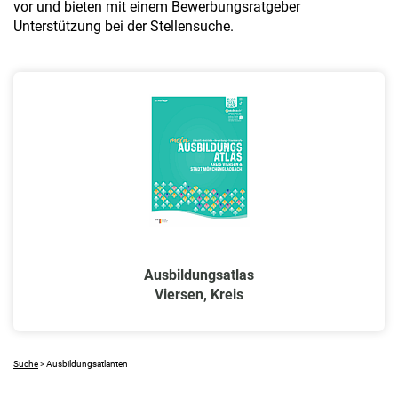
vor und bieten mit einem Bewerbungsratgeber
a
Unterstützung bei der Stellensuche.
l
t
e
n
Ausbildungsatlas
Viersen, Kreis
Suche
> Ausbildungsatlanten