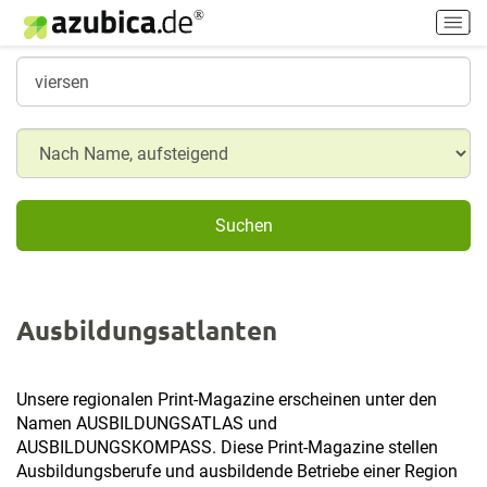
H
a
u
p
t
m
e
n
ü
Suchen
e
i
n
-
Ausbildungsatlanten
/
a
u
Unsere regionalen Print-Magazine erscheinen unter den
s
Namen AUSBILDUNGSATLAS und
s
AUSBILDUNGSKOMPASS. Diese Print-Magazine stellen
c
Ausbildungsberufe und ausbildende Betriebe einer Region
h