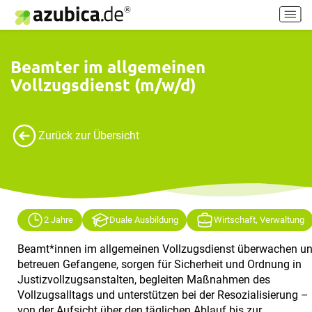
H
a
u
p
Beamter im allgemeinen
t
Vollzugsdienst (m/w/d)
m
e
n
ü
Zurück zur Übersicht
e
i
n
-
/
2 Jahre
Duale Ausbildung
Wirtschaft, Verwaltung
a
u
Beamt*innen im allgemeinen Vollzugsdienst überwachen u
s
betreuen Gefangene, sorgen für Sicherheit und Ordnung in
s
Justizvollzugsanstalten, begleiten Maßnahmen des
c
Vollzugsalltags und unterstützen bei der Resozialisierung –
h
von der Aufsicht über den täglichen Ablauf bis zur