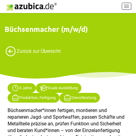
H
a
u
p
Büchsenmacher (m/w/d)
t
m
e
Zurück zur Übersicht
n
ü
e
i
n
-
3 Jahre
Duale Ausbildung
/
Produktion, Fertigung
Dienstleistung
a
u
Büchsenmacher*innen fertigen, montieren und
s
reparieren Jagd- und Sportwaffen, passen Schäfte und
s
Metallteile präzise an, prüfen Funktion und Sicherheit
c
und beraten Kund*innen – von der Einzelanfertigung
h