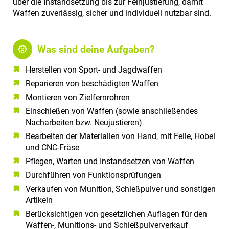
über die Instandsetzung bis zur Feinjustierung, damit
a
Waffen zuverlässig, sicher und individuell nutzbar sind.
l
t
e
Was sind deine Aufgaben?
n
Herstellen von Sport- und Jagdwaffen
Reparieren von beschädigten Waffen
Montieren von Zielfernrohren
Einschießen von Waffen (sowie anschließendes
Nacharbeiten bzw. Neujustieren)
Bearbeiten der Materialien von Hand, mit Feile, Hobel
und CNC-Fräse
Pflegen, Warten und Instandsetzen von Waffen
Durchführen von Funktionsprüfungen
Verkaufen von Munition, Schießpulver und sonstigen
Artikeln
Berücksichtigen von gesetzlichen Auflagen für den
Waffen-, Munitions- und Schießpulververkauf