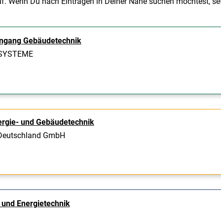
uf. Wenn Du nach Einträgen in Deiner Nähe suchen möchtest, set
engang Gebäudetechnik
 SYSTEME
ergie- und Gebäudetechnik
 Deutschland GmbH
 und Energietechnik