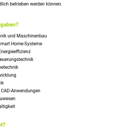
lich betrieben werden können.
fgaben?
chnik und Maschinenbau
Smart Home-Systeme
nergieeffizienz
teuerungstechnik
etechnik
wicklung
ik
d CAD-Anwendungen
auwesen
tigkeit
t?