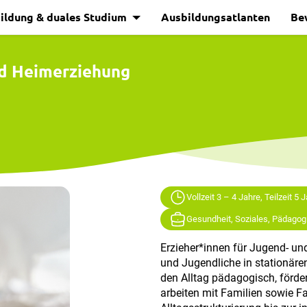
ildung & duales Studium
Ausbildungsatlanten
Be
nd Heimerziehung
Vollzeit 3 – 4 Jahre, Teilzeit 5 
Gesundheit, Soziales, Pädagog
Erzieher*innen für Jugend- un
und Jugendliche in stationären
den Alltag pädagogisch, förde
arbeiten mit Familien sowie 