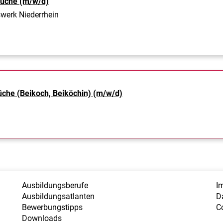
Küche (m/w/d)
werk Niederrhein
üche (Beikoch, Beiköchin) (m/w/d)
Ausbildungsberufe
I
Ausbildungsatlanten
D
Bewerbungstipps
C
Downloads