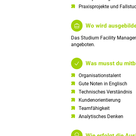
Praxisprojekte und Fallstu
Wo wird ausgebilde
Das Studium Facility Managem
angeboten.
Was musst du mitb
Organisationstalent​
Gute Noten in Englisch​
Technisches Verständnis​
Kundenorientierung​
Teamfähigkeit​
Analytisches Denken​
Wie erfolgt die Au