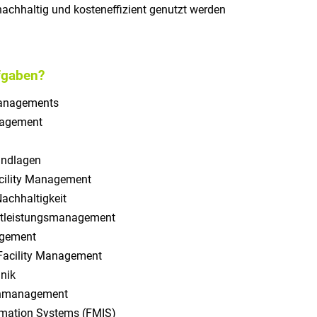
achhaltig und kosteneffizient genutzt werden
fgaben?
Managements
agement
undlagen
cility Management
chhaltigkeit
nstleistungsmanagement
agement
Facility Management
nik
enmanagement
rmation Systems (FMIS)