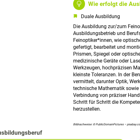
Wie erfolgt die Au
Duale Ausbildung
Die Ausbildung zur/zum Feinop
Ausbildungsbetrieb und Berufs
Feinoptiker*innen, wie optisc
gefertigt, bearbeitet und mon
Prismen, Spiegel oder optisc
medizinische Geräte oder Lase
Werkzeugen, hochpräzisen Ma
kleinste Toleranzen. In der B
vermittelt, darunter Optik, We
technische Mathematik sowie 
Verbindung von präziser Handa
Schritt für Schritt die Kompet
herzustellen.
Bildnachweise: © PublicDomainPictures – pixabay.c
usbildungsberuf