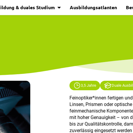
ildung & duales Studium
Ausbildungsatlanten
Be
3,5 Jahre
Duale Ausbi
Feinoptiker*innen fertigen und
Linsen, Prismen oder optische
feinmechanische Komponenten,
mit hoher Genauigkeit – von d
bis zur Qualitätskontrolle, da
zuverlässig eingesetzt werden