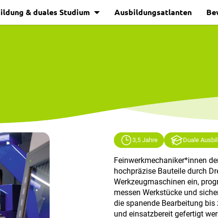
ildung & duales Studium
Ausbildungsatlanten
Be
3,5 Jahre
Duale Ausbi
Feinwerkmechaniker*innen der
hochpräzise Bauteile durch Dre
Werkzeugmaschinen ein, pro
messen Werkstücke und sichern
die spanende Bearbeitung bis 
und einsatzbereit gefertigt we