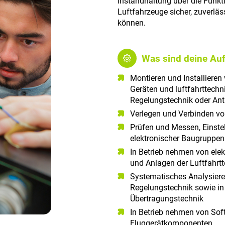
Instandhaltung über die Funkt
Luftfahrzeuge sicher, zuverlä
können.
Was sind deine Au
Montieren und Installieren
Geräten und luftfahrttechn
Regelungstechnik oder Ant
Verlegen und Verbinden von
Prüfen und Messen, Einste
elektronischer Baugruppen
In Betrieb nehmen von ele
und Anlagen der Luftfahrt
Systematisches Analysieren
Regelungstechnik sowie in 
Übertragungstechnik
In Betrieb nehmen von So
Fluggerätkomponenten