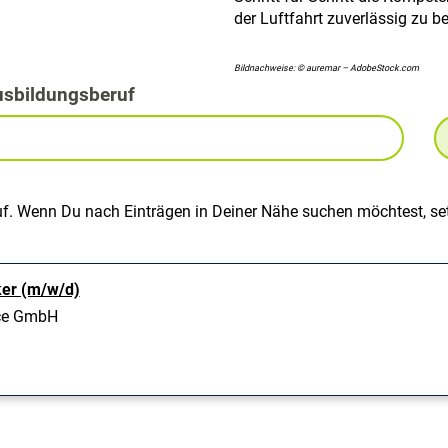
der Luftfahrt zuverlässig zu b
Bildnachweise: © auremar – AdobeStock.com
usbildungsberuf
uf. Wenn Du nach Einträgen in Deiner Nähe suchen möchtest, set
ker (m/w/d)
ice GmbH