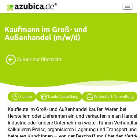
H
a
u
p
Kaufmann im Groß- und
t
Außenhandel (m/w/d)
m
e
n
ü
Zurück zur Übersicht
e
i
n
-
/
3 Jahre
Duale Ausbildung
Wirtschaft, Verwaltung
a
u
Kaufleute im Groß- und Außenhandel kaufen Waren bei
s
Herstellern oder Lieferanten ein und verkaufen sie an Handel
s
Industrie oder andere Unternehmen weiter, führen Verhandlu
c
kalkulieren Preise, organisieren Lagerung und Transport und
h
betreuen Kund*innen – von der Beschaffung über den Vertri