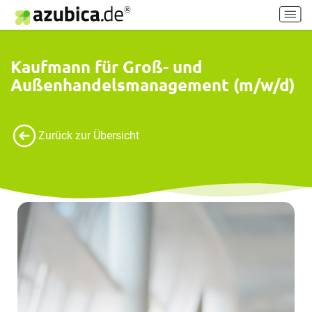
H
a
u
p
Kaufmann für Groß- und
t
Außenhandelsmanagement (m/w/d)
m
e
n
ü
Zurück zur Übersicht
e
i
n
-
/
a
u
s
s
c
h