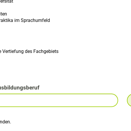
ersität
iten
Praktika im Sprachumfeld
he Vertiefung des Fachgebiets
usbildungsberuf
unden.