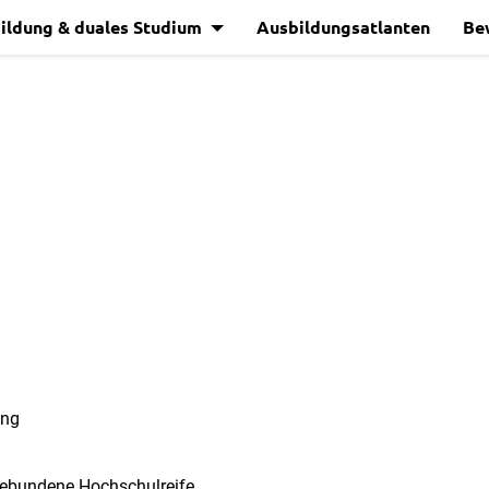
ildung & duales Studium
Ausbildungsatlanten
Be
ung
hgebundene Hochschulreife