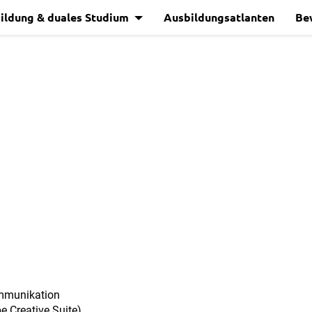
ildung & duales Studium
Ausbildungsatlanten
Be
ommunikation
e Creative Suite)