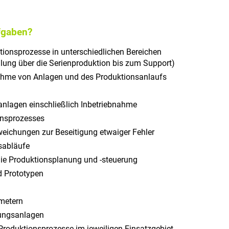
fgaben?
ktionsprozesse in unterschiedlichen Bereichen
ilung über die Serienproduktion bis zum Support)
nahme von Anlagen und des Produktionsanlaufs
anlagen einschließlich Inbetriebnahme
onsprozesses
weichungen zur Beseitigung etwaiger Fehler
sabläufe
 die Produktionsplanung und -steuerung
d Prototypen
metern
ungsanlagen
Produktionsprozesse im jeweiligen Einsatzgebiet