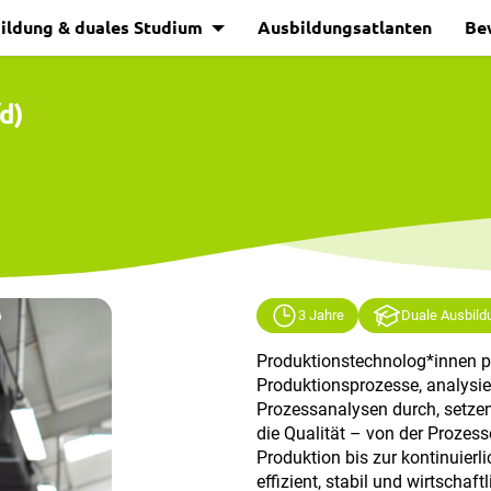
ildung & duales Studium
Ausbildungsatlanten
Be
d)
3 Jahre
Duale Ausbild
Produktionstechnolog*innen p
Produktionsprozesse, analysie
Prozessanalysen durch, setze
die Qualität – von der Prozess
Produktion bis zur kontinuier
effizient, stabil und wirtschaft