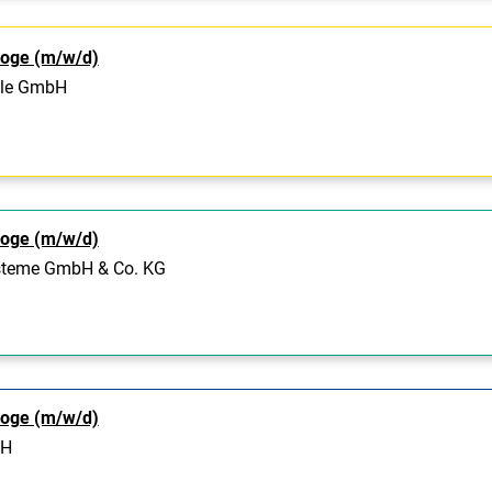
loge (m/w/d)
lle GmbH
loge (m/w/d)
steme GmbH & Co. KG
loge (m/w/d)
bH