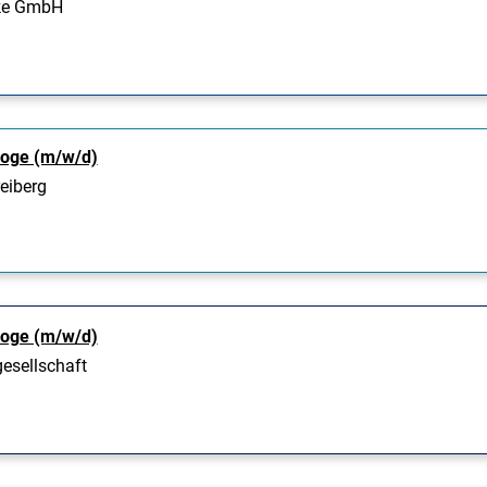
cke GmbH
loge (m/w/d)
reiberg
loge (m/w/d)
esellschaft