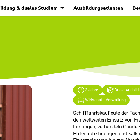
ildung & duales Studium
Ausbildungsatlanten
Be
3 Jahre
Duale Ausbild
Wirtschaft, Verwaltung
Schifffahrtskaufleute der Fac
den weltweiten Einsatz von Fr
Ladungen, verhandeln Charterv
Hafenabfertigungen und kalkul