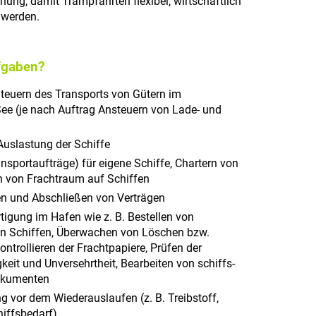
ung, damit Trampfahrten flexibel, wirtschaftlich
 werden.
fgaben?
Steuern des Transports von Gütern im
See (je nach Auftrag Ansteuern von Lade- und
Auslastung der Schiffe
ansportaufträge) für eigene Schiffe, Chartern von
n von Frachtraum auf Schiffen
n und Abschließen von Verträgen
tigung im Hafen wie z. B. Bestellen von
on Schiffen, Überwachen von Löschen bzw.
ntrollieren der Frachtpapiere, Prüfen der
eit und Unversehrtheit, Bearbeiten von schiffs-
okumenten
g vor dem Wiederauslaufen (z. B. Treibstoff,
hiffsbedarf)