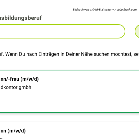
Bildnachweise: © NVB_Stocker – Adobe-Stock.com
usbildungsberuf
uf. Wenn Du nach Einträgen in Deiner Nähe suchen möchtest, set
nn/-frau (m/w/d)
ldkontor gmbh
ann (m/w/d)