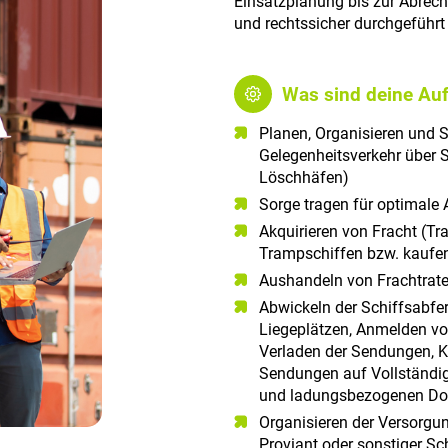
Einsatzplanung bis zur Abrechn
und rechtssicher durchgeführt
Was sind deine Au
Planen, Organisieren und 
Gelegenheitsverkehr über 
Löschhäfen)
Sorge tragen für optimale 
Akquirieren von Fracht (Tr
Trampschiffen bzw. kaufe
Aushandeln von Frachtrate
Abwickeln der Schiffsabfer
Liegeplätzen, Anmelden v
Verladen der Sendungen, Ko
Sendungen auf Vollständigk
und ladungsbezogenen D
Organisieren der Versorgun
Proviant oder sonstiger Sc