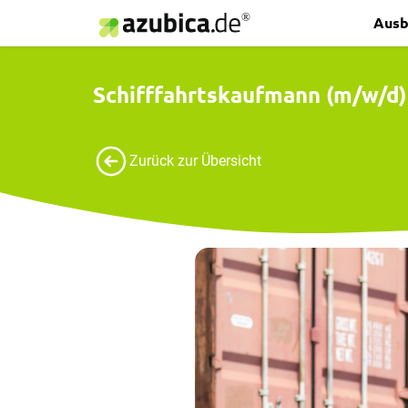
Ausb
Schifffahrtskaufmann (m/w/d)
Zurück zur Übersicht