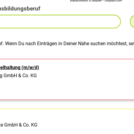
Bildnachweise: © rawpixel – Unsplash.com
usbildungsberuf
uf. Wenn Du nach Einträgen in Deiner Nähe suchen möchtest, set
gelhaltung (m/w/d)
ng GmbH & Co. KG
te GmbH & Co. KG