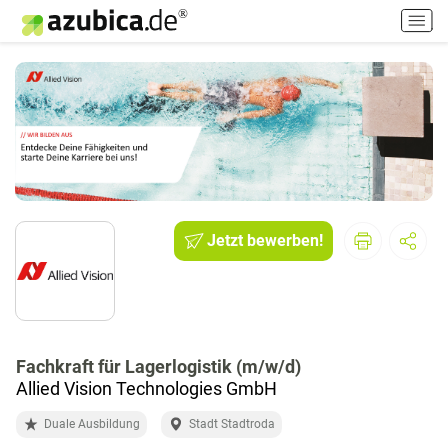
H
a
u
p
t
m
e
n
ü
e
i
Jetzt bewerben!
n
-
/
a
u
Fachkraft für Lagerlogistik (m/w/d)
s
Allied Vision Technologies GmbH
s
c
Duale Ausbildung
Stadt Stadtroda
h