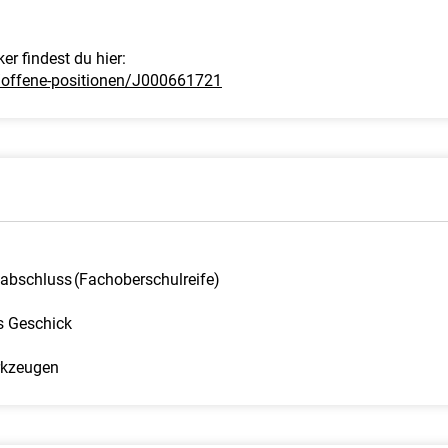
r findest du hier:
e/offene-positionen/J000661721
abschluss (Fachoberschulreife)​
 Geschick ​
rkzeugen