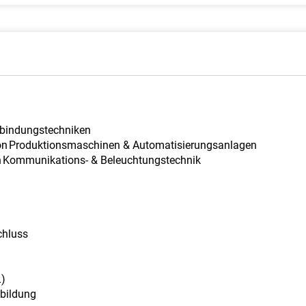
bindungstechniken ​
on Produktionsmaschinen & Automatisierungsanlagen ​
n Kommunikations- & Beleuchtungstechnik
chluss
L)
sbildung