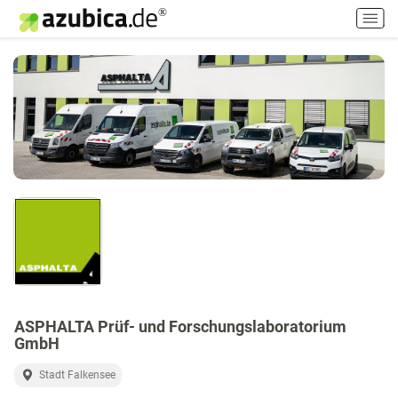
H
a
u
p
t
m
e
n
ü
e
i
n
-
/
a
u
ASPHALTA Prüf- und Forschungslaboratorium
s
GmbH
s
c
Stadt Falkensee
h