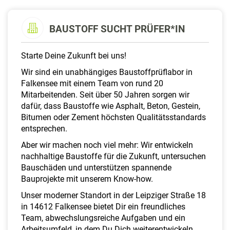
a
l
t
BAUSTOFF SUCHT PRÜFER*IN
e
n
Starte Deine Zukunft bei uns!
Wir sind ein unabhängiges Baustoffprüflabor in
Falkensee mit einem Team von rund 20
Mitarbeitenden. Seit über 50 Jahren sorgen wir
dafür, dass Baustoffe wie Asphalt, Beton, Gestein,
Bitumen oder Zement höchsten Qualitätsstandards
entsprechen.
Aber wir machen noch viel mehr: Wir entwickeln
nachhaltige Baustoffe für die Zukunft, untersuchen
Bauschäden und unterstützen spannende
Bauprojekte mit unserem Know-how.
Unser moderner Standort in der Leipziger Straße 18
in 14612 Falkensee bietet Dir ein freundliches
Team, abwechslungsreiche Aufgaben und ein
Arbeitsumfeld, in dem Du Dich weiterentwickeln