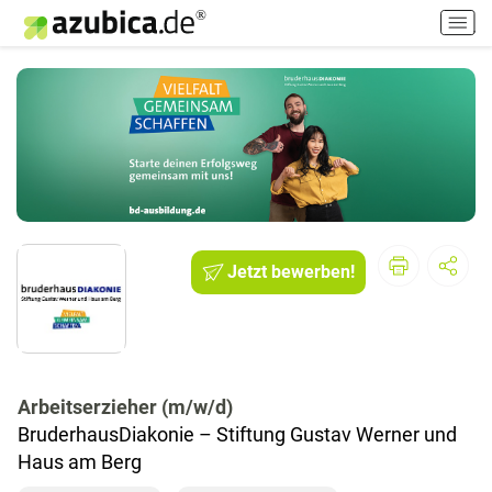
H
a
u
p
t
m
e
n
ü
e
i
Jetzt bewerben!
n
-
/
a
u
s
Arbeitserzieher (m/w/d)
s
BruderhausDiakonie – Stiftung Gustav Werner und
c
Haus am Berg
h