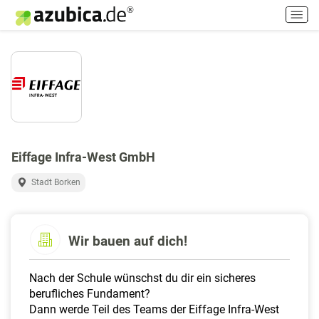
H
a
u
p
t
m
e
n
ü
e
Eiffage Infra-West GmbH
i
n
Stadt Borken
-
/
a
Wir bauen auf dich!
u
s
s
Nach der Schule wünschst du dir ein sicheres
c
berufliches Fundament?
h
Dann werde Teil des Teams der Eiffage Infra-West