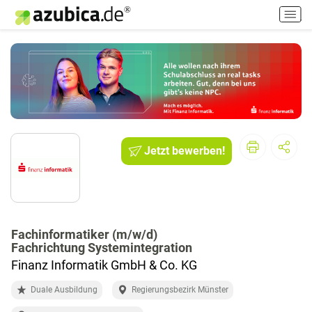
H
a
u
p
t
m
e
n
ü
e
Jetzt bewerben!
i
n
-
/
a
Fachinformatiker (m/w/d)
u
Fachrichtung Systemintegration
s
Finanz Informatik GmbH & Co. KG
s
c
Duale Ausbildung
Regierungsbezirk Münster
h