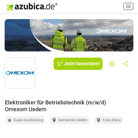
H
a
u
p
t
m
e
n
ü
Jetzt bewerben!
e
i
n
-
/
a
Elektroniker für Betriebstechnik (m/w/d)
u
Omexom Uedem
s
s
Duale Ausbildung
Gemeinde Uedem
Kreis Kleve
c
h