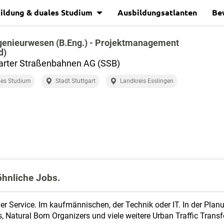
ildung & duales Studium
Ausbildungsatlanten
Be
genieurwesen (B.Eng.) - Projektmanagement
d)
arter Straßenbahnen AG (SSB)
les Studium
Stadt Stuttgart
Landkreis Esslingen
öhnliche Jobs.
der Service. Im kaufmännischen, der Technik oder IT. In der Pla
s, Natural Born Organizers und viele weitere Urban Traffic Tran