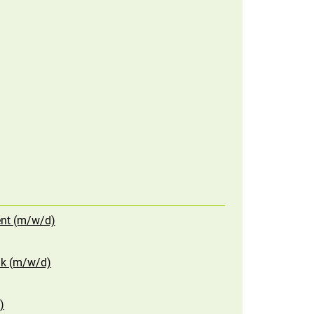
ent (m/w/d)
nik (m/w/d)
)