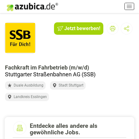
H
a
u
p
Jetzt bewerben!
t
m
e
n
ü
e
Fachkraft im Fahrbetrieb (m/w/d)
i
Stuttgarter Straßenbahnen AG (SSB)
n
Duale Ausbildung
Stadt Stuttgart
-
/
Landkreis Esslingen
a
u
s
s
Entdecke alles andere als
c
gewöhnliche Jobs.
h