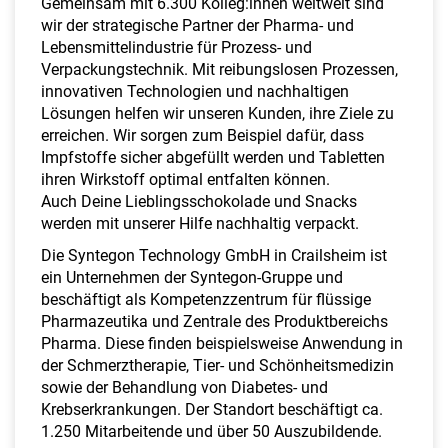
Gemeinsam mit 6.300 Kolleg:innen weltweit sind
a
wir der strategische Partner der Pharma- und
l
Lebensmittelindustrie für Prozess- und
t
Verpackungstechnik. Mit reibungslosen Prozessen,
e
innovativen Technologien und nachhaltigen
n
Lösungen helfen wir unseren Kunden, ihre Ziele zu
erreichen. Wir sorgen zum Beispiel dafür, dass
Impfstoffe sicher abgefüllt werden und Tabletten
ihren Wirkstoff optimal entfalten können.
Auch Deine Lieblingsschokolade und Snacks
werden mit unserer Hilfe nachhaltig verpackt.
Die Syntegon Technology GmbH in Crailsheim ist
ein Unternehmen der Syntegon-Gruppe und
beschäftigt als Kompetenzzentrum für flüssige
Pharmazeutika und Zentrale des Produktbereichs
Pharma. Diese finden beispielsweise Anwendung in
der Schmerztherapie, Tier- und Schönheitsmedizin
sowie der Behandlung von Diabetes- und
Krebserkrankungen. Der Standort beschäftigt ca.
1.250 Mitarbeitende und über 50 Auszubildende.