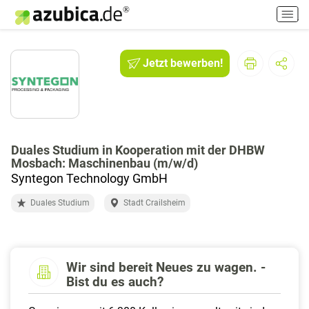
H
a
u
p
Jetzt bewerben!
t
m
e
n
ü
e
Duales Studium in Kooperation mit der DHBW
Mosbach: Maschinenbau (m/w/d)
i
Syntegon Technology GmbH
n
-
Duales Studium
Stadt Crailsheim
/
a
u
s
Wir sind bereit Neues zu wagen. -
s
Bist du es auch?
c
h