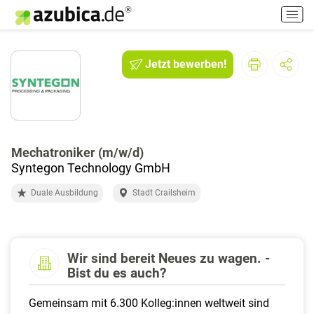
H
a
u
p
Jetzt bewerben!
t
m
e
n
ü
e
Mechatroniker (m/w/d)
i
Syntegon Technology GmbH
n
Duale Ausbildung
Stadt Crailsheim
-
/
a
u
Wir sind bereit Neues zu wagen. -
s
Bist du es auch?
s
c
Gemeinsam mit 6.300 Kolleg:innen weltweit sind
h