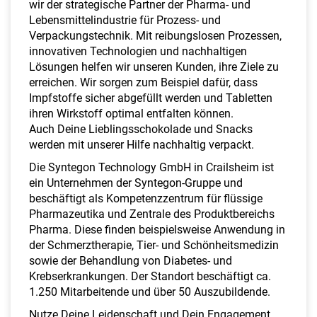
wir der strategische Partner der Pharma- und
a
Lebensmittelindustrie für Prozess- und
l
Verpackungstechnik. Mit reibungslosen Prozessen,
t
innovativen Technologien und nachhaltigen
e
Lösungen helfen wir unseren Kunden, ihre Ziele zu
n
erreichen. Wir sorgen zum Beispiel dafür, dass
Impfstoffe sicher abgefüllt werden und Tabletten
ihren Wirkstoff optimal entfalten können.
Auch Deine Lieblingsschokolade und Snacks
werden mit unserer Hilfe nachhaltig verpackt.
Die Syntegon Technology GmbH in Crailsheim ist
ein Unternehmen der Syntegon-Gruppe und
beschäftigt als Kompetenzzentrum für flüssige
Pharmazeutika und Zentrale des Produktbereichs
Pharma. Diese finden beispielsweise Anwendung in
der Schmerztherapie, Tier- und Schönheitsmedizin
sowie der Behandlung von Diabetes- und
Krebserkrankungen. Der Standort beschäftigt ca.
1.250 Mitarbeitende und über 50 Auszubildende.
Nutze Deine Leidenschaft und Dein Engagement,