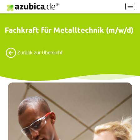
H
a
u
p
Fachkraft für Metalltechnik (m/w/d)
t
m
e
Zurück zur Übersicht
n
ü
e
i
n
-
/
a
u
s
s
c
h