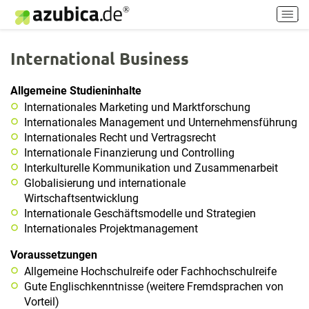
H
a
u
International Business
p
t
m
Allgemeine Studieninhalte
e
Internationales Marketing und Marktforschung
n
Internationales Management und Unternehmensführung
ü
Internationales Recht und Vertragsrecht
e
Internationale Finanzierung und Controlling
i
Interkulturelle Kommunikation und Zusammenarbeit
n
Globalisierung und internationale
-
Wirtschaftsentwicklung
/
Internationale Geschäftsmodelle und Strategien
a
Internationales Projektmanagement
u
s
Voraussetzungen
s
Allgemeine Hochschulreife oder Fachhochschulreife
c
Gute Englischkenntnisse (weitere Fremdsprachen von
h
Vorteil)