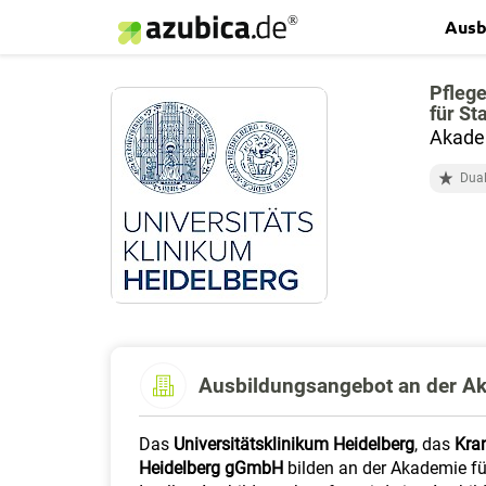
Ausb
Pfleg
für St
Akadem
Dual
Ausbildungsangebot an der Ak
Das
Universitätsklinikum Heidelberg
, das
Kra
Heidelberg gGmbH
bilden an der Akademie f