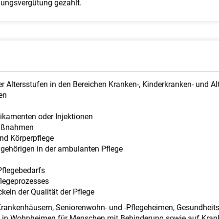
dungsvergütung gezahlt.
 Altersstufen in den Bereichen Kranken-, Kinderkranken- und Al
en
ikamenten oder Injektionen
 Maßnahmen
nd Körperpflege
ngehörigen in der ambulanten Pflege
Pflegebedarfs
flegeprozesses
keln der Qualität der Pflege
Krankenhäusern, Seniorenwohn- und -Pflegeheimen, Gesundheitsz
en, in Wohnheimen für Menschen mit Behinderung sowie auf Krank