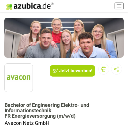
H
a
u
p
t
m
e
n
ü
e
i
Jetzt bewerben!
n
-
/
a
u
Bachelor of Engineering Elektro- und
s
Informationstechnik
s
FR Energieversorgung (m/w/d)
c
Avacon Netz GmbH
h