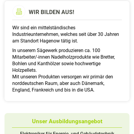
a
l
WIR BILDEN AUS!
t
e
Wir sind ein mittelständisches
n
Industrieunternehmen, welches seit über 30 Jahren
am Standort Hagenow tätig ist.
In unserem Sägewerk produzieren ca. 100
Mitarbeiter/-innen Nadelholzprodukte wie Bretter,
Bohlen und Kanthölzer sowie hochwertige
Holzpellets.
Mit unseren Produkten versorgen wir primär den
norddeutschen Raum, aber auch Dänemark,
England, Frankreich und bis in die USA.
Unser Ausbildungsangebot
Elektroniker für Energie- und Gebäudetechnik