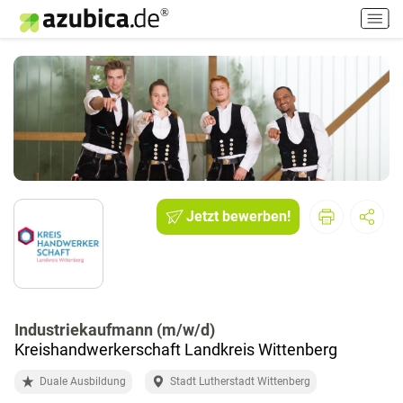
H
a
u
p
t
m
e
n
ü
e
i
Jetzt bewerben!
n
-
/
a
u
Industriekaufmann (m/w/d)
s
Kreishandwerkerschaft Landkreis Wittenberg
s
c
Duale Ausbildung
Stadt Lutherstadt Wittenberg
h