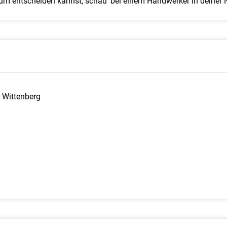
kum entscheiden kannst, schau‘ bei einem Handwerker in deiner 
t Wittenberg