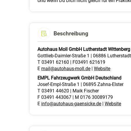
Und wenn Du Dich nicht gleich für ein Prakti
Beschreibung
Autohaus Moll GmbH Lutherstadt Wittenberg
Gottlieb-Daimler-Straße 1 | 06886 Lutherstad
T 03491 62160 | F03491 621619
E
mail@autohaus-moll.de
|
Website
EMPL Fahrzeugwerk GmbH Deutschland
Josef-Empl-Straße 1 | 06895 Zahna-Elster
T 03491 44620 | Maik Fischer
F 03491 443067 | M 0176 30089179
E
info@autohaus-gaensicke.de
|
Website