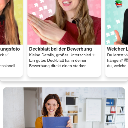
bungsfoto
Deckblatt bei der Bewerbung
Welcher L
eck ✅
Kleine Details, großer Unterschied ✨
Du lernst vi
Ein gutes Deckblatt kann deiner
hängen? 🤯
essionell
Bewerbung direkt einen starken
du, welche 
e ...
ersten Eindruck gebe ...
wirklich z ...