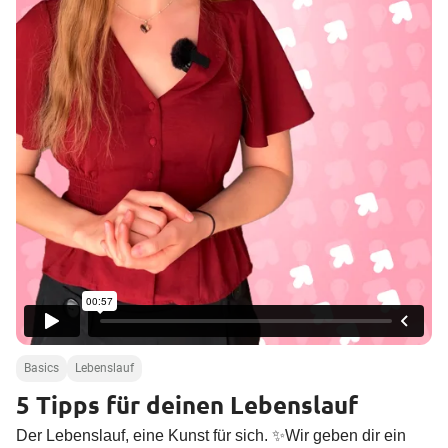
a
l
t
e
n
Basics
Lebenslauf
5 Tipps für deinen Lebenslauf
Der Lebenslauf, eine Kunst für sich. ✨Wir geben dir ein