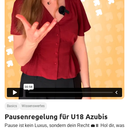
a
l
t
e
n
Basics
Wissenswertes
Pausenregelung für U18 Azubis
Pause ist kein Luxus, sondern dein Recht 💼⏸️ Hol dir, was