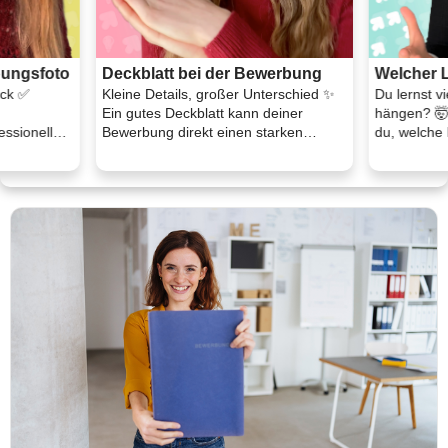
bungsfoto
Deckblatt bei der Bewerbung
Welcher L
eck ✅
Kleine Details, großer Unterschied ✨
Du lernst vi
Ein gutes Deckblatt kann deiner
hängen? 🤯
essionell
Bewerbung direkt einen starken
du, welche 
e ...
ersten Eindruck gebe ...
wirklich z ...