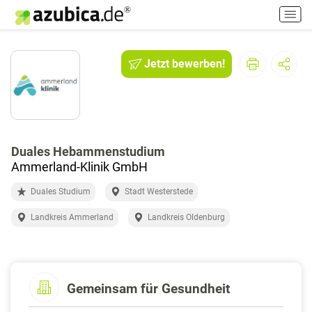
H
a
u
p
Jetzt bewerben!
t
m
e
n
ü
e
Duales Hebammenstudium
i
Ammerland-Klinik GmbH
n
Duales Studium
Stadt Westerstede
-
/
Landkreis Ammerland
Landkreis Oldenburg
a
u
s
s
Gemeinsam für Gesundheit
c
h