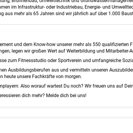
altung, Brunnenbau, Umwelttechnik und Grundwassermanagement
 im Infrastruktur- oder Industriebau, Energie- und Umwelttech
 aus mehr als 65 Jahren sind wir jährlich auf über 1.000 Bauste
ement und dem Know-how unserer mehr als 550 qualifizierten Fac
ngen, legen wir großen Wert auf Weiterbildung und Mitarbeiter-
hüsse zum Fitnessstudio oder Sportverein und umfangreiche Sozia
denen Ausbildungsberufen aus und vermitteln unseren Auszubil
on heute unsere Fachkräfte von morgen.
mplayern: Also worauf wartest Du noch? Wir freuen uns auf De
eressieren dich mehr? Melde dich bei uns!