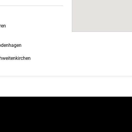
ren
Hodenhagen
hweitenkirchen