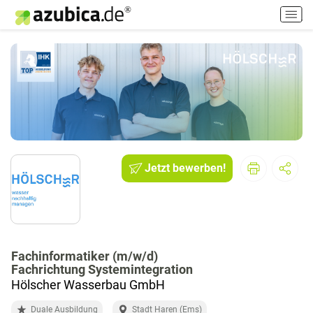
H
a
u
p
t
m
e
n
ü
e
i
Jetzt bewerben!
n
-
/
a
u
Fachinformatiker (m/w/d)
s
Fachrichtung Systemintegration
s
Hölscher Wasserbau GmbH
c
h
Duale Ausbildung
Stadt Haren (Ems)