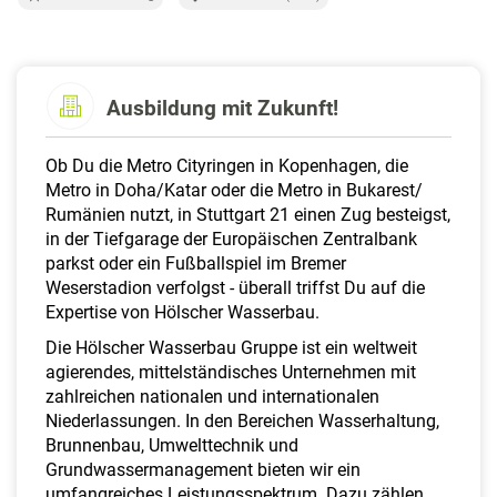
a
l
t
e
Ausbildung mit Zukunft!
n
Ob Du die Metro Cityringen in Kopenhagen, die
Metro in Doha/Katar oder die Metro in Bukarest/
Rumänien nutzt, in Stuttgart 21 einen Zug besteigst,
in der Tiefgarage der Europäischen Zentralbank
parkst oder ein Fußballspiel im Bremer
Weserstadion verfolgst - überall triffst Du auf die
Expertise von Hölscher Wasserbau.
Die Hölscher Wasserbau Gruppe ist ein weltweit
agierendes, mittelständisches Unternehmen mit
zahlreichen nationalen und internationalen
Niederlassungen. In den Bereichen Wasserhaltung,
Brunnenbau, Umwelttechnik und
Grundwassermanagement bieten wir ein
umfangreiches Leistungsspektrum. Dazu zählen