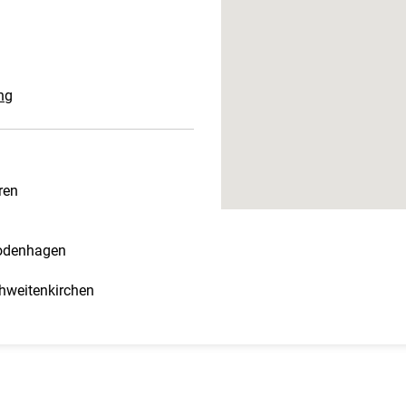
ng
ren
Hodenhagen
hweitenkirchen