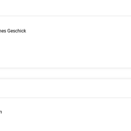
hes Geschick
n