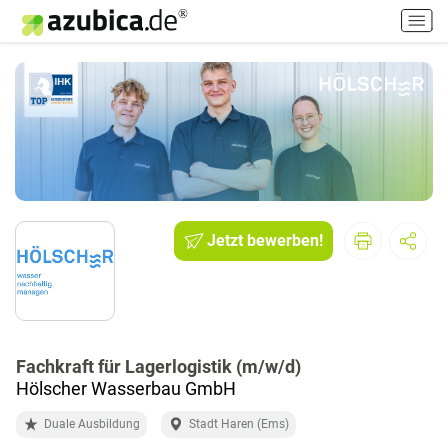
H
a
u
p
t
m
e
n
ü
e
i
Jetzt bewerben!
n
-
/
a
u
Fachkraft für Lagerlogistik (m/w/d)
s
Hölscher Wasserbau GmbH
s
c
Duale Ausbildung
Stadt Haren (Ems)
h